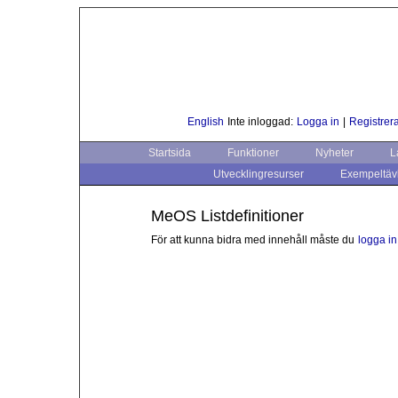
English
Inte inloggad:
Logga in
|
Registrera
Startsida
Funktioner
Nyheter
L
Utvecklingresurser
Exempeltäv
MeOS Listdefinitioner
För att kunna bidra med innehåll måste du
logga in